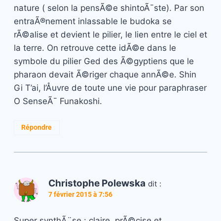
nature ( selon la pensÃ©e shintoÃ¯ste). Par son
entraÃ®nement inlassable le budoka se
rÃ©alise et devient le pilier, le lien entre le ciel et
la terre. On retrouve cette idÃ©e dans le
symbole du pilier Ged des Ã©gyptiens que le
pharaon devait Ã©riger chaque annÃ©e. Shin
Gi T’ai, l’Åuvre de toute une vie pour paraphraser
O SenseÃ¯ Funakoshi.
Répondre
Christophe Polewska
dit :
7 février 2015 à 7:56
Super synthÃ¨se : claire, prÃ©cise et