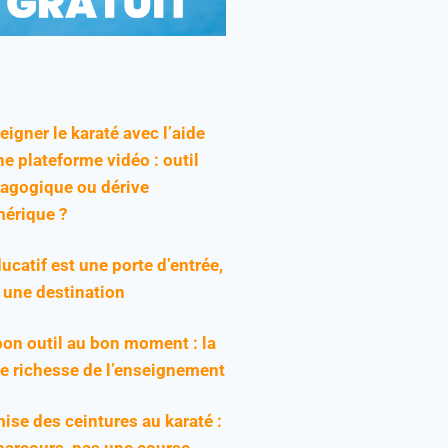
eigner le karaté avec l’aide
ne plateforme vidéo : outil
agogique ou dérive
érique ?
ducatif est une porte d’entrée,
 une destination
bon outil au bon moment : la
ie richesse de l’enseignement
ise des ceintures au karaté :
parcours, pas une course