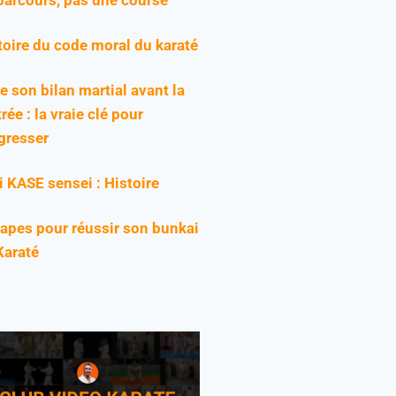
toire du code moral du karaté
re son bilan martial avant la
rée : la vraie clé pour
gresser
ji KASE sensei : Histoire
tapes pour réussir son bunkai
Karaté