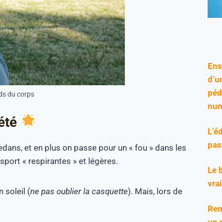
Ens
d’u
péd
ds du corps
num
 été
L’é
pas
edans, et en plus on passe pour un « fou » dans les
 sport « respirantes » et légères.
Le 
vra
 soleil (
ne pas oublier la casquette
). Mais, lors de
Rem
un 