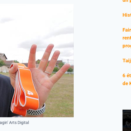
His
Fai
rent
pro
Tai
6 é
de 
gin’ Arts Digital