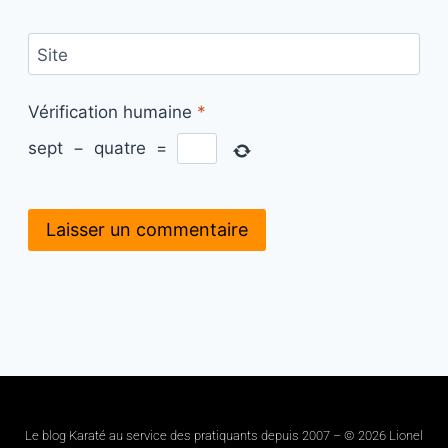
Site
Vérification humaine
*
sept
−
quatre
=
Le blog Karaté au service des pratiquants depuis 2007 – © 2026 Lionel