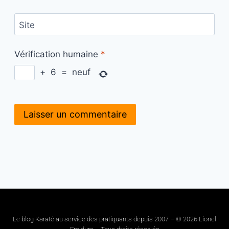
Site
Vérification humaine
*
+
6
=
neuf
Le blog Karaté au service des pratiquants depuis 2007 – © 2026 Lionel