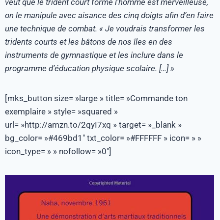
veut que le trident court forme l’homme est merveilleuse,
on le manipule avec aisance des cinq doigts afin d’en faire
une technique de combat. « Je voudrais transformer les
tridents courts et les bâtons de nos îles en des
instruments de gymnastique et les inclure dans le
programme d’éducation physique scolaire. […] »
[mks_button size= »large » title= »Commande ton
exemplaire » style= »squared »
url= »http://amzn.to/2qyI7xq » target= »_blank »
bg_color= »#469bd1″ txt_color= »#FFFFFF » icon= » »
icon_type= » » nofollow= »0″]