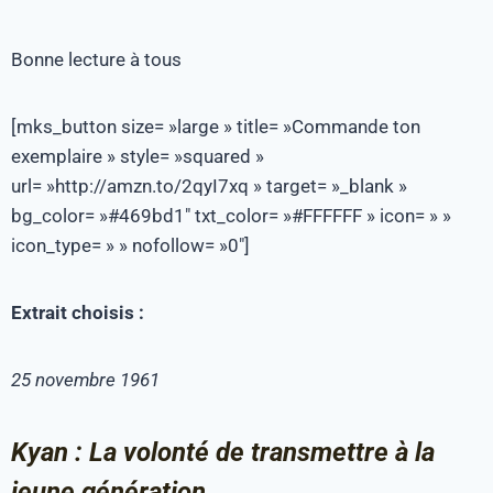
Bonne lecture à tous
[mks_button size= »large » title= »Commande ton
exemplaire » style= »squared »
url= »http://amzn.to/2qyI7xq » target= »_blank »
bg_color= »#469bd1″ txt_color= »#FFFFFF » icon= » »
icon_type= » » nofollow= »0″]
Extrait choisis :
25 novembre 1961
Kyan : La volonté de transmettre à la
jeune génération