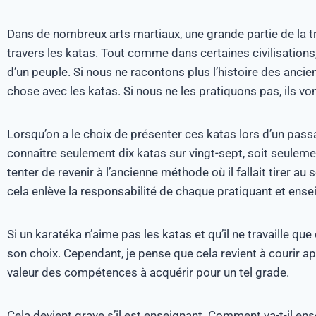
Dans de nombreux arts martiaux, une grande partie de la tr
travers les katas. Tout comme dans certaines civilisations, 
d’un peuple. Si nous ne racontons plus l’histoire des ancien
chose avec les katas. Si nous ne les pratiquons pas, ils von
Lorsqu’on a le choix de présenter ces katas lors d’un pass
connaître seulement dix katas sur vingt-sept, soit seuleme
tenter de revenir à l’ancienne méthode où il fallait tirer a
cela enlève la responsabilité de chaque pratiquant et ense
Si un karatéka n’aime pas les katas et qu’il ne travaille q
son choix. Cependant, je pense que cela revient à courir ap
valeur des compétences à acquérir pour un tel grade.
Cela devient grave s’il est enseignant. Comment va-t-il ensei