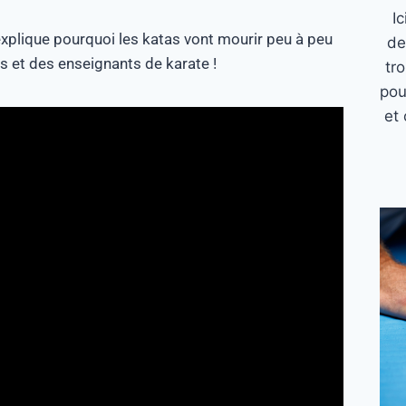
I
 t’explique pourquoi les katas vont mourir peu à peu
de
s et des enseignants de karate !
tr
pou
et 