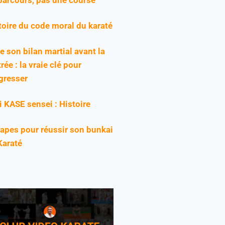
toire du code moral du karaté
re son bilan martial avant la
rée : la vraie clé pour
gresser
ji KASE sensei : Histoire
tapes pour réussir son bunkai
Karaté