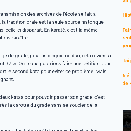
ansmission des archives de l’école se fait à
His
la tradition orale est la seule source historique
Fai
s, celle-ci disparaît. En karaté, c’est la même
rent
t disparaître.
pro
age de grade, pour un cinquième dan, cela revient à
Tai
nt 37 %. Oui, nous pourrions faire une pétition pour
u sort le second kata pour éviter ce problème. Mais
6 é
ignant.
de 
ue deux katas pour pouvoir passer son grade, c’est
rès la carotte du grade sans se soucier de la
gner des katas qu’il n’a jamais travaillés lui-