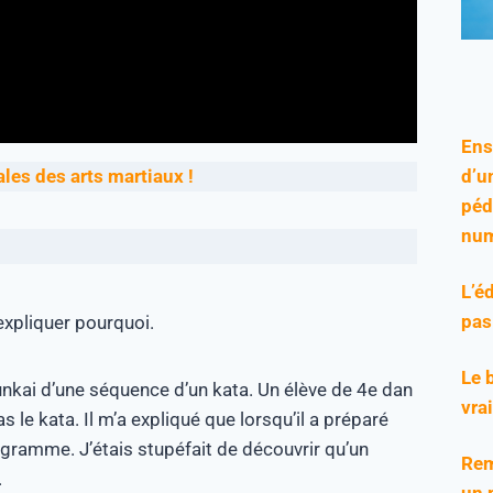
Ens
d’u
es des arts martiaux !
péd
num
L’é
pas
expliquer pourquoi.
Le 
 bunkai d’une séquence d’un kata. Un élève de 4e dan
vra
s le kata. Il m’a expliqué que lorsqu’il a préparé
rogramme. J’étais stupéfait de découvrir qu’un
Rem
.
un 