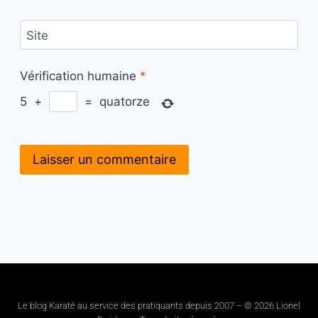
Site
Vérification humaine
*
5
+
=
quatorze
Le blog Karaté au service des pratiquants depuis 2007 – © 2026 Lionel