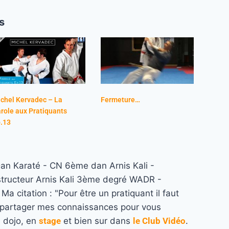
s
chel Kervadec – La
Fermeture…
role aux Pratiquants
.13
n Karaté - CN 6ème dan Arnis Kali -
structeur Arnis Kali 3ème degré WADR -
a citation : "Pour être un pratiquant il faut
re partager mes connaissances pour vous
u dojo, en
stage
et bien sur dans
le Club Vidéo
.