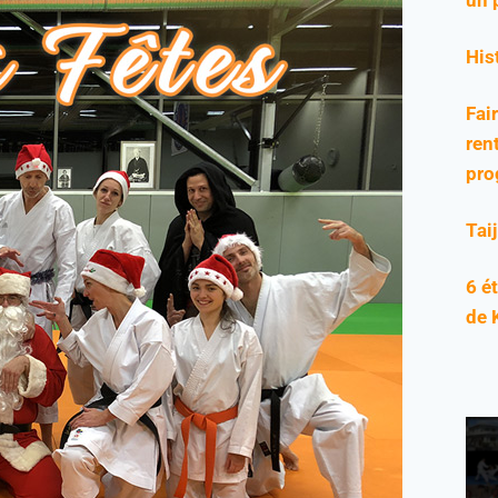
His
Fai
rent
pro
Tai
6 é
de 