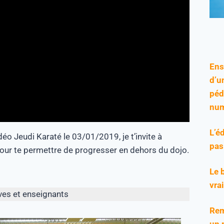
Ens
d’u
péd
num
L’é
o Jeudi Karaté le 03/01/2019, je t’invite à
pas
 pour te permettre de progresser en dehors du dojo.
Le 
vra
ves et enseignants
Rem
un 