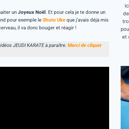
I
haiter un
Joyeux Noël
. Et pour cela je te donne un
de
end pour exemple le
Shuto Uke
que j’avais déjà mis
tr
rveau, il va donc bouger et réagir !
pou
et 
s vidéos JEUDI KARATE à paraître.
Merci de cliquer