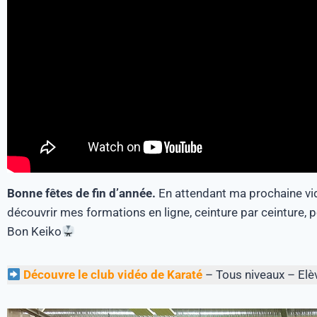
Bonne fêtes de fin d’année.
En attendant ma prochaine vidé
découvrir mes formations en ligne, ceinture par ceinture,
Bon Keiko
Découvre le club vidéo de Karaté
– Tous niveaux – Elè