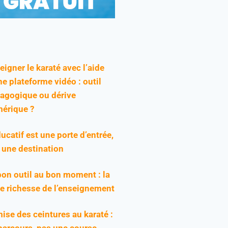
eigner le karaté avec l’aide
ne plateforme vidéo : outil
agogique ou dérive
érique ?
ducatif est une porte d’entrée,
 une destination
bon outil au bon moment : la
ie richesse de l’enseignement
ise des ceintures au karaté :
parcours, pas une course