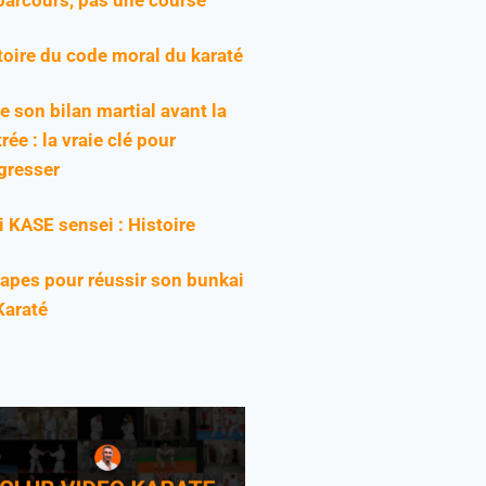
toire du code moral du karaté
re son bilan martial avant la
rée : la vraie clé pour
gresser
ji KASE sensei : Histoire
tapes pour réussir son bunkai
Karaté