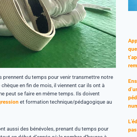
App
que
t’a
rem
s prennent du temps pour venir transmettre notre
Ens
chèque en fin de mois, il viennent car ils ont à
d’u
a ne peut se faire en même temps. Ils doivent
péd
gression
et formation technique/pédagogique au
num
L’é
nt aussi des bénévoles, prenant du temps pour
pas
Surtout en début d’année où le nombre d’heures à