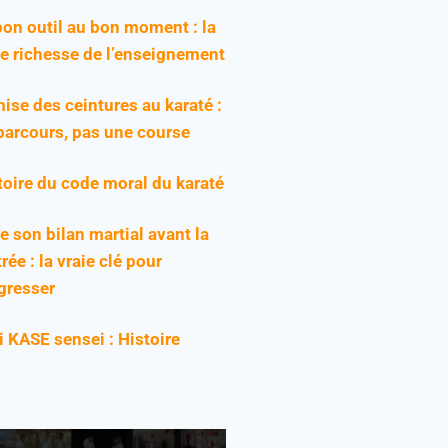
bon outil au bon moment : la
ie richesse de l’enseignement
ise des ceintures au karaté :
parcours, pas une course
toire du code moral du karaté
re son bilan martial avant la
rée : la vraie clé pour
gresser
ji KASE sensei : Histoire