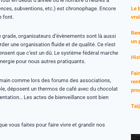
Le 
licences, subventions, etc.) est chronophage. Encore
vra
e font.
Rem
e grade, organisateurs d’évènements sont là aussi
un 
r une organisation fluide et de qualité. Ce n’est
ensent que c’est un dû. Le système fédéral marche
His
énergie pour nous autres pratiquants.
Fai
 la main comme lors des forums des associations,
rent
mple, déposent un thermos de café avec du chocolat
pro
entation… Les actes de bienveillance sont bien
Tai
e vous faites pour faire vivre et grandir nos