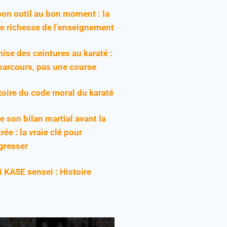
bon outil au bon moment : la
ie richesse de l’enseignement
ise des ceintures au karaté :
parcours, pas une course
toire du code moral du karaté
re son bilan martial avant la
rée : la vraie clé pour
gresser
ji KASE sensei : Histoire