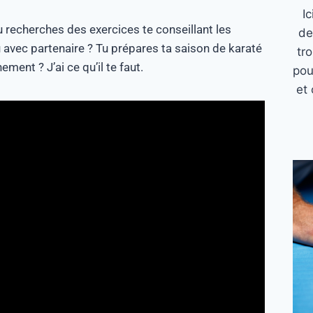
I
Tu recherches des exercices te conseillant les
de
u avec partenaire ? Tu prépares ta saison de karaté
tr
ent ? J’ai ce qu’il te faut.
pou
et 