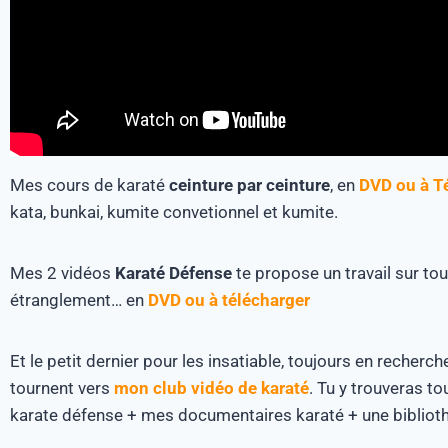
Mes cours de karaté
ceinture par ceinture
, en
DVD ou à T
kata, bunkai, kumite convetionnel et kumite.
Mes 2 vidéos
Karaté Défense
te propose un travail sur tou
étranglement… en
DVD ou à télécharger
Et le petit dernier pour les insatiable, toujours en recherch
tournent vers
mon club vidéo de karaté
. Tu y trouveras to
karate défense + mes documentaires karaté + une bibliot