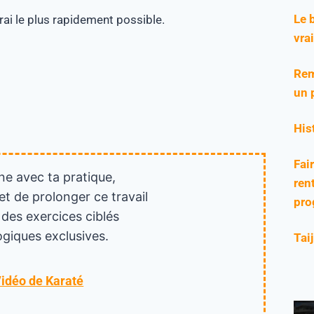
Le 
rai le plus rapidement possible.
vra
Rem
un 
His
Fai
ne avec ta pratique,
rent
et de prolonger ce travail
pro
 des exercices ciblés
giques exclusives.
Tai
Vidéo de Karaté