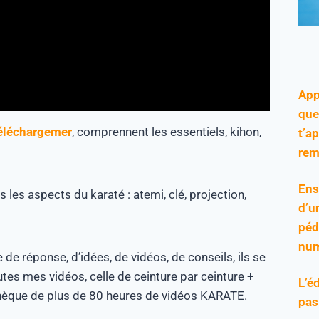
App
que
éléchargemer
, comprennent les essentiels, kihon,
t’a
rem
Ens
s les aspects du karaté : atemi, clé, projection,
d’u
péd
num
e de réponse, d’idées, de vidéos, de conseils, ils se
utes mes vidéos, celle de ceinture par ceinture +
L’é
hèque de plus de 80 heures de vidéos KARATE.
pas