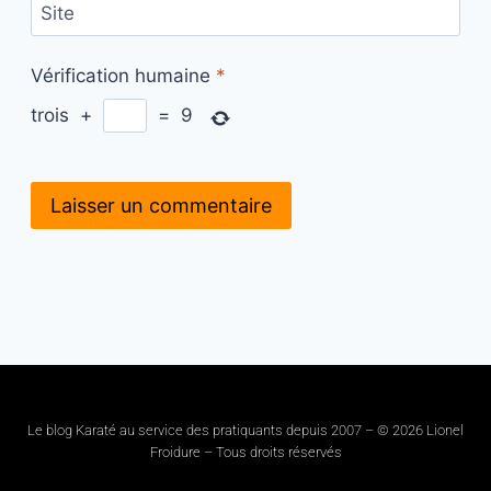
Site
Vérification humaine
*
trois
+
=
9
Le blog Karaté au service des pratiquants depuis 2007 – © 2026 Lionel
Froidure – Tous droits réservés