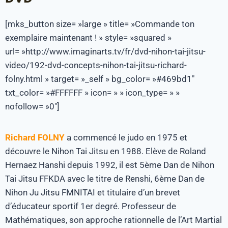
[mks_button size= »large » title= »Commande ton
exemplaire maintenant ! » style= »squared »
url= »http://www.imaginarts.tv/fr/dvd-nihon-tai-jitsu-
video/192-dvd-concepts-nihon-tai-jitsu-richard-
folny.html » target= »_self » bg_color= »#469bd1″
txt_color= »#FFFFFF » icon= » » icon_type= » »
nofollow= »0″]
Richard FOLNY
a commencé le judo en 1975 et
découvre le Nihon Tai Jitsu en 1988. Elève de Roland
Hernaez Hanshi depuis 1992, il est 5ème Dan de Nihon
Tai Jitsu FFKDA avec le titre de Renshi, 6ème Dan de
Nihon Ju Jitsu FMNITAI et titulaire d’un brevet
d’éducateur sportif 1er degré. Professeur de
Mathématiques, son approche rationnelle de l’Art Martial