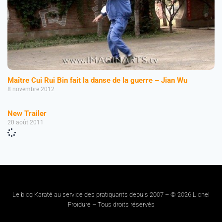
Maître Cui Rui Bin fait la danse de la guerre – Jian Wu
8 novembre 2012
New Trailer
20 août 2011
Le blog Karaté au service des pratiquants depuis 2007 – © 2026 Lionel
Froidure – Tous droits réservés