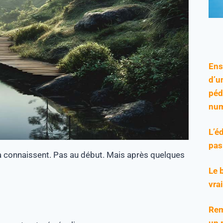
Ens
d’u
péd
num
L’é
pas
la connaissent. Pas au début. Mais après quelques
Le 
vra
Rem
un 