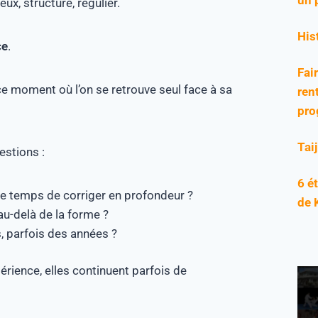
ux, structuré, régulier.
His
ce
.
Fai
ce moment où l’on se retrouve seul face à sa
rent
pro
Tai
estions :
6 é
le temps de corriger en profondeur ?
de 
 au-delà de la forme ?
 parfois des années ?
érience, elles continuent parfois de