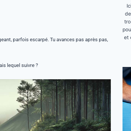
I
de
tr
pou
et 
geant, parfois escarpé. Tu avances pas après pas,
ais lequel suivre ?