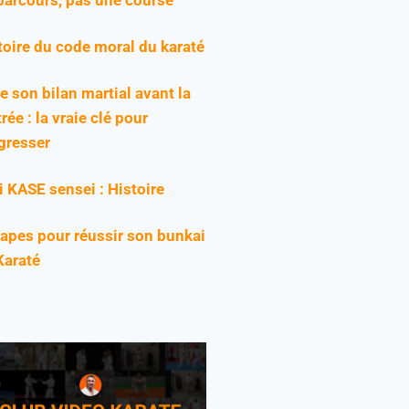
toire du code moral du karaté
re son bilan martial avant la
rée : la vraie clé pour
gresser
ji KASE sensei : Histoire
tapes pour réussir son bunkai
Karaté