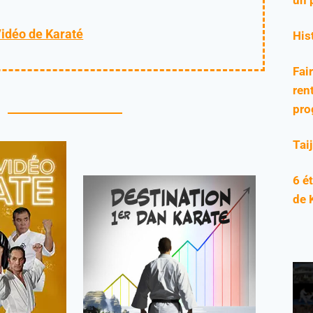
Vidéo de Karaté
His
Fai
rent
pro
Tai
6 é
de 