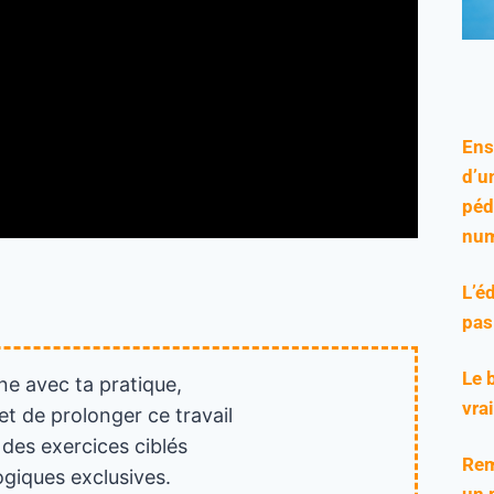
Ens
d’u
péd
num
L’é
pas
Le 
ne avec ta pratique,
vra
et de prolonger ce travail
 des exercices ciblés
Rem
giques exclusives.
un 