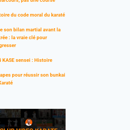
toire du code moral du karaté
re son bilan martial avant la
rée : la vraie clé pour
gresser
ji KASE sensei : Histoire
tapes pour réussir son bunkai
Karaté