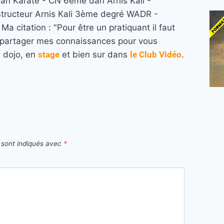
n Karaté - CN 6ème dan Arnis Kali -
structeur Arnis Kali 3ème degré WADR -
a citation : "Pour être un pratiquant il faut
re partager mes connaissances pour vous
u dojo, en
stage
et bien sur dans
le Club Vidéo
.
 sont indiqués avec
*