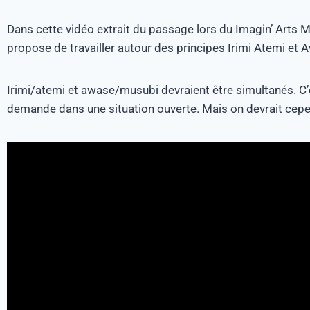
Dans cette vidéo extrait du passage lors du Imagin’ Arts
propose de travailler autour des principes Irimi Atemi et
Irimi/atemi et awase/musubi devraient être simultanés. C’est
demande dans une situation ouverte. Mais on devrait cepen