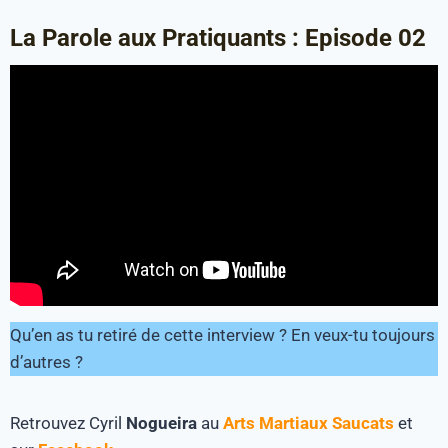
La Parole aux Pratiquants : Episode 02
Qu’en as tu retiré de cette interview ? En veux-tu toujours
d’autres ?
Retrouvez Cyril
Nogueira
au
Arts Martiaux Saucats
et