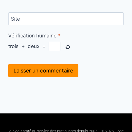
Site
Vérification humaine
*
trois
+
deux
=
Le blog Karaté au service des pratiquants depuis 2007 – © 2026 Lionel