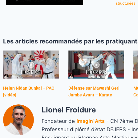
structurées
Les articles recommandés par les pratiquant
Heian Nidan Bunkai + PAO
Défense sur Mawashi Geri
Mu
[vidéo]
Jambe Avant – Karate
C
Lionel Froidure
Fondateur de
Imagin' Arts
- CN 7ème Da
Professeur diplômé d’état DEJEPS - In
Enseignant au Blagnac Arts Martiaux - M