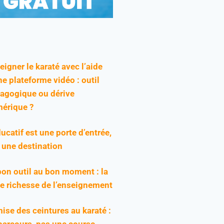
eigner le karaté avec l’aide
ne plateforme vidéo : outil
agogique ou dérive
érique ?
ducatif est une porte d’entrée,
 une destination
bon outil au bon moment : la
ie richesse de l’enseignement
ise des ceintures au karaté :
parcours, pas une course