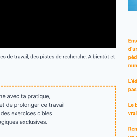
Ens
d’u
s de travail, des pistes de recherche. A bientôt et
péd
num
L’é
pas
ne avec ta pratique,
et de prolonger ce travail
Le 
vra
 des exercices ciblés
giques exclusives.
Rem
un 