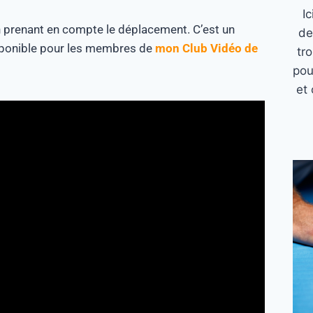
I
n prenant en compte le déplacement. C’est un
de
isponible pour les membres de
mon Club Vidéo de
tr
pou
et 