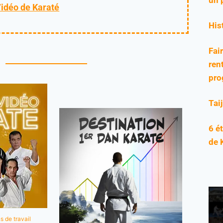
Vidéo de Karaté
His
Fai
rent
pro
Tai
6 é
de 
s de travail