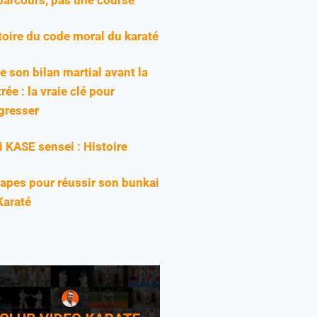
toire du code moral du karaté
re son bilan martial avant la
rée : la vraie clé pour
gresser
ji KASE sensei : Histoire
tapes pour réussir son bunkai
Karaté