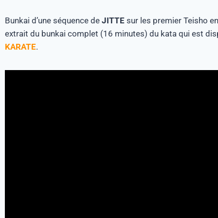
Bunkai d’une séquence de
JITTE
sur les premier Teisho e
extrait du bunkai complet (16 minutes) du kata qui est d
KARATE
.