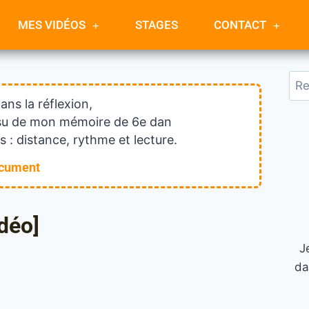
MES VIDÉOS
STAGES
CONTACT
dans la réflexion,
issu de mon mémoire de 6e dan
 : distance, rythme et lecture.
ocument
déo]
J
da