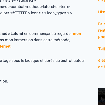
e » style= »squared »
nne-de-combat-methode-lafond-en-terre-
His
olor= »#FFFFFF » icon= » » icon_type= » »
Fai
rent
hode Lafond
en commençant à regarder
mon
pro
dans mon immersion dans cette méthode,
nternet
.
Tai
6 é
rtage sous le kiosque et après au bistrot autour
de 
tion.