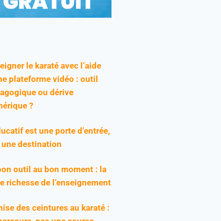
eigner le karaté avec l’aide
ne plateforme vidéo : outil
agogique ou dérive
érique ?
ducatif est une porte d’entrée,
 une destination
bon outil au bon moment : la
ie richesse de l’enseignement
ise des ceintures au karaté :
parcours, pas une course