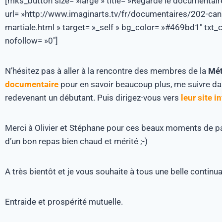
[mks_button size= »large » title= »Regarde le documentair
url= »http://www.imaginarts.tv/fr/documentaires/202-ca
martiale.html » target= »_self » bg_color= »#469bd1″ txt_c
nofollow= »0″]
N’hésitez pas à aller à la rencontre des membres de la
Mét
documentaire
pour en savoir beaucoup plus, me suivre 
redevenant un débutant. Puis dirigez-vous vers
leur site i
Merci à Olivier et Stéphane pour ces beaux moments de pa
d’un bon repas bien chaud et mérité ;-)
A très bientôt et je vous souhaite à tous une belle continua
Entraide et prospérité mutuelle.