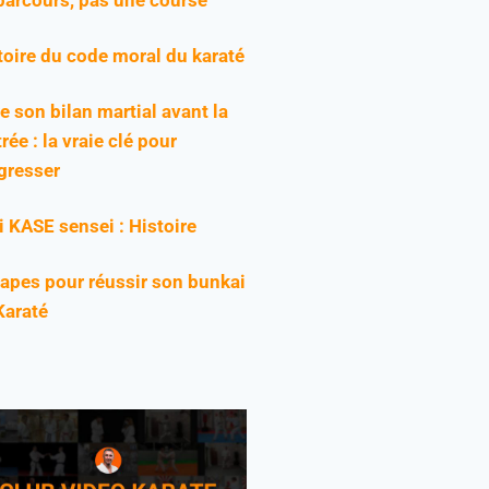
toire du code moral du karaté
re son bilan martial avant la
rée : la vraie clé pour
gresser
ji KASE sensei : Histoire
tapes pour réussir son bunkai
Karaté