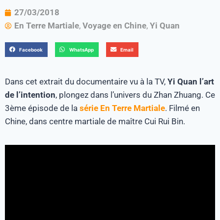
27/03/2018
En Terre Martiale
,
Voyage en Chine
,
Yi Quan
Facebook
WhatsApp
Email
Dans cet extrait du documentaire vu à la TV,
Yi Quan l’art
de l’intention
, plongez dans l’univers du Zhan Zhuang. Ce
3ème épisode de la
série En Terre Martiale
. Filmé en
Chine, dans centre martiale de maître Cui Rui Bin.