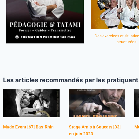
Des exercices et situation
structurées
Les articles recommandés par les pratiquant
Mudo Event [67] Bas-Rhin
Stage Arnis à Saucats [33]
Mu
en juin 2023