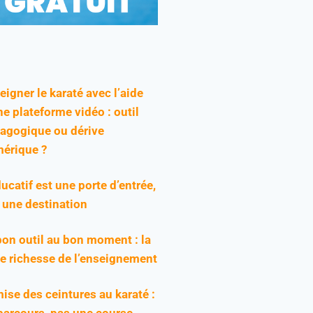
eigner le karaté avec l’aide
ne plateforme vidéo : outil
agogique ou dérive
érique ?
ducatif est une porte d’entrée,
 une destination
bon outil au bon moment : la
ie richesse de l’enseignement
ise des ceintures au karaté :
parcours, pas une course