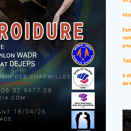
His
Fai
rent
pro
Tai
6 é
de 