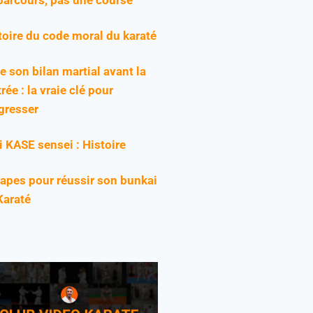
toire du code moral du karaté
re son bilan martial avant la
rée : la vraie clé pour
gresser
ji KASE sensei : Histoire
tapes pour réussir son bunkai
Karaté