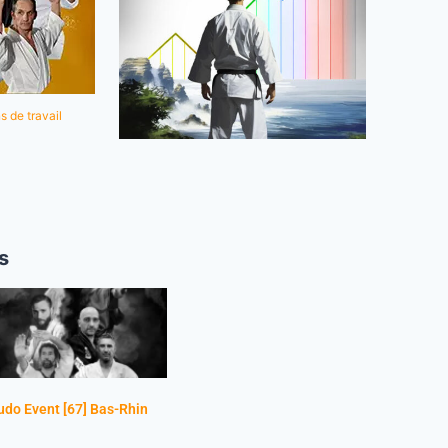
s de travail
s
do Event [67] Bas-Rhin