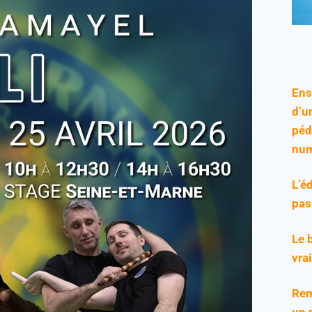
Ens
d’u
péd
num
L’é
pas
Le 
vra
Rem
un 