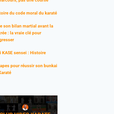
toire du code moral du karaté
re son bilan martial avant la
rée : la vraie clé pour
gresser
ji KASE sensei : Histoire
tapes pour réussir son bunkai
Karaté