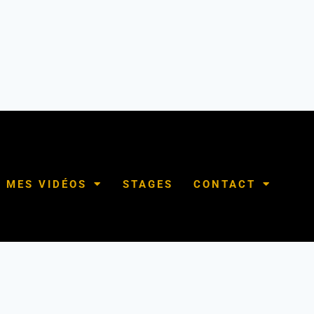
MES VIDÉOS
STAGES
CONTACT
 pratiquants depuis 2007 – © 2026 Lionel Froidure – Tous droits réservés