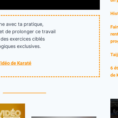
His
ne avec ta pratique,
Fai
et de prolonger ce travail
rent
 des exercices ciblés
pro
giques exclusives.
Tai
Vidéo de Karaté
6 é
de 