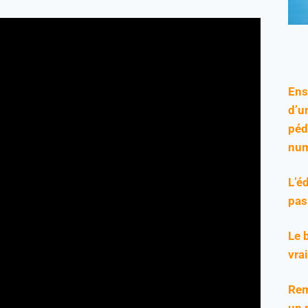
Ens
d’u
péd
num
L’é
pas
Le 
vra
Rem
un 