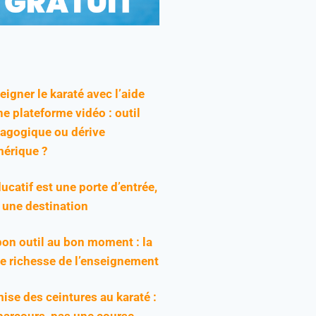
eigner le karaté avec l’aide
ne plateforme vidéo : outil
agogique ou dérive
érique ?
ducatif est une porte d’entrée,
 une destination
bon outil au bon moment : la
ie richesse de l’enseignement
ise des ceintures au karaté :
parcours, pas une course