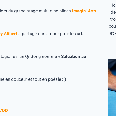
I
lors du grand stage multi-disciplines
Imagin’ Arts
de
tr
pou
et 
y Alibert
a partagé son amour pour les arts
0 stagiaires, un Qi Gong nommé «
Saluation au
me en douceur et tout en poésie ;-)
 VOD