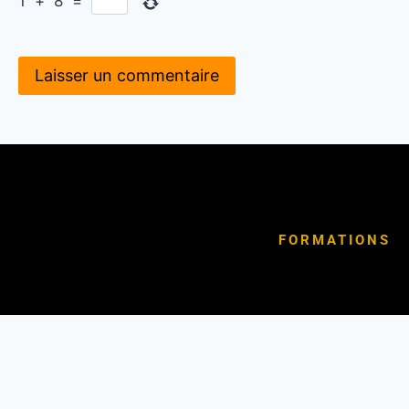
1
+
8
=
FORMATIONS
Le blog Karaté au service des