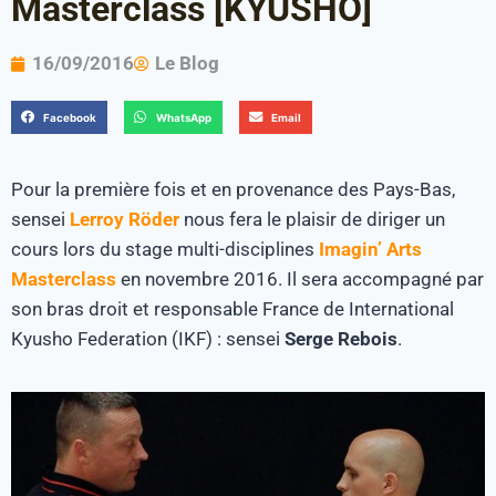
Masterclass [KYUSHO]
16/09/2016
Le Blog
Facebook
WhatsApp
Email
Pour la première fois et en provenance des Pays-Bas,
sensei
Lerroy Röder
nous fera le plaisir de diriger un
cours lors du stage multi-disciplines
Imagin’ Arts
Masterclass
en novembre 2016. Il sera accompagné par
son bras droit et responsable France de International
Kyusho Federation (IKF) : sensei
Serge Rebois
.