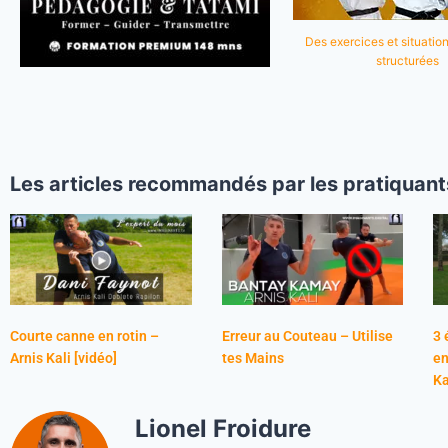
Des exercices et situation
structurées
Les articles recommandés par les pratiquant
Courte canne en rotin –
Erreur au Couteau – Utilise
3 
Arnis Kali [vidéo]
tes Mains
en
Ka
Lionel Froidure