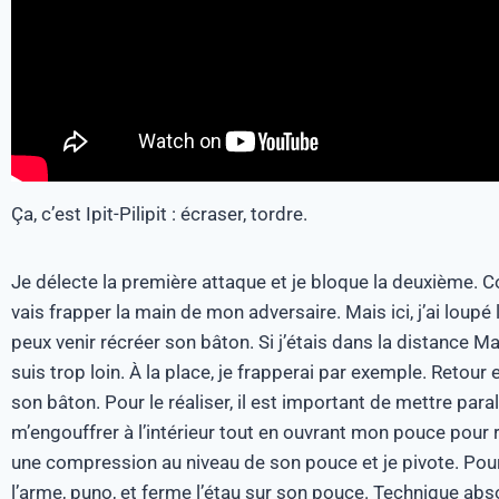
Ça, c’est
Ipit-Pilipit
:
écraser, tordre.
Je délecte la première attaque et je bloque la deuxième.
Co
vais frapper la main de mon adversaire.
Mais ici, j’ai loupé
peux venir récréer son bâton.
Si j’étais dans la distance
Ma
suis trop loin.
À la place, je frapperai par exemple.
Retour 
son bâton.
Pour le réaliser, il est important de mettre para
m’engouffrer à l’intérieur tout en ouvrant mon pouce pour 
une compression au niveau de son pouce et je pivote.
Pour
l’arme,
puno
, et
ferme l
’étau sur son pouce.
Technique abso