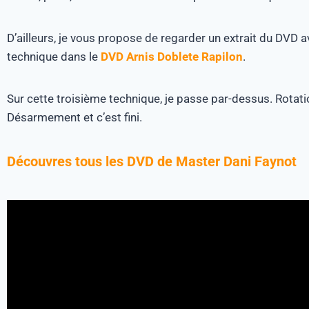
D’ailleurs, je vous propose de regarder un extrait du DVD
technique dans le
DVD
Arnis
Doblete
Rapilon
.
Sur cette troisième technique, je passe par-dessus.
Rotati
Désarmement et c’est fini.
Découvres tous les DVD de Master Dani Faynot