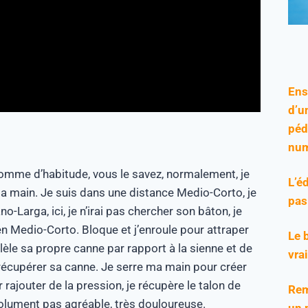
Ens
d’u
péd
num
mme d’habitude, vous le savez, normalement, je
L’é
 la main.
Je suis dans une distance
Medio-Corto
, je
pas
no-Larga
, ici, je n’irai pas chercher son bâton, je
en
Medio-Corto
.
Bloque et j’enroule pour attraper
Le 
llèle sa propre canne par rapport à la sienne et de
vra
récupérer sa canne.
Je serre ma main pour créer
 rajouter de la pression, je récupère le talon de
Rem
lument pas agréable, très douloureuse.
un 