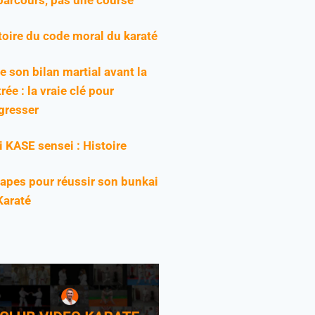
toire du code moral du karaté
re son bilan martial avant la
rée : la vraie clé pour
gresser
ji KASE sensei : Histoire
tapes pour réussir son bunkai
Karaté