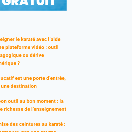
eigner le karaté avec l’aide
ne plateforme vidéo : outil
agogique ou dérive
érique ?
ducatif est une porte d’entrée,
 une destination
bon outil au bon moment : la
ie richesse de l’enseignement
ise des ceintures au karaté :
parcours, pas une course