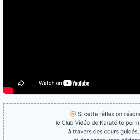
Si cette réflexion réson
le Club Vidéo de Karaté te perm
à travers des cours guidés,