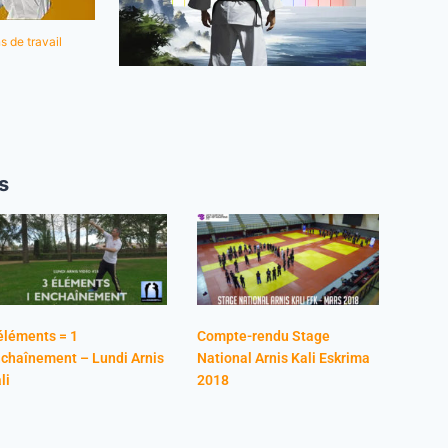
s de travail
s
éléments = 1
Compte-rendu Stage
chaînement – Lundi Arnis
National Arnis Kali Eskrima
li
2018