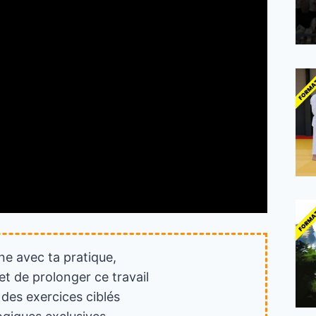
ne avec ta pratique,
et de prolonger ce travail
 des exercices ciblés