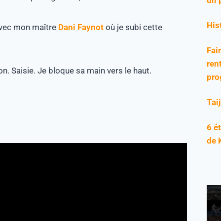
His
 avec mon maître
Dani
Faynot
où je subi cette
Fai
rent
on.
Saisie.
Je bloque sa main vers le haut.
pro
Tai
6 é
de 