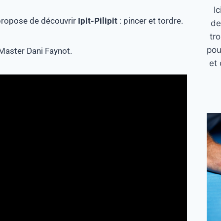
I
 propose de découvrir
Ipit-Pilipit
: pincer et tordre.
de
tr
pou
 Master Dani Faynot.
et 