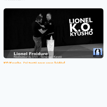
KO Kyusho, j’ai testé pour vous [vidéo]
2 février 2014