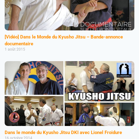
[Vidéo] Dans le Monde du Kyusho Jitsu – Bande-annonce
documentaire
1 août 2015
Dans le monde du Kyusho Jitsu DKI avec Lionel Froidure
16 octobre 2014