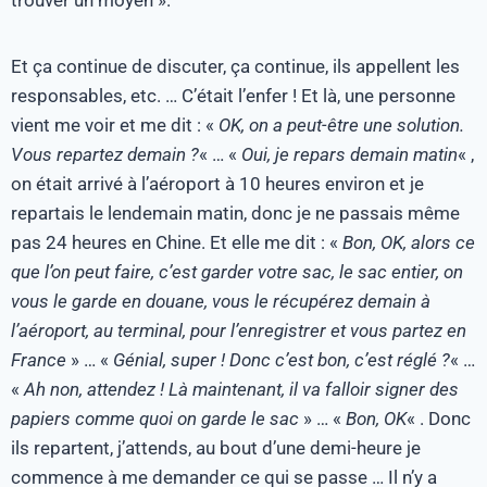
Et ça continue de discuter, ça continue, ils appellent les
responsables, etc. … C’était l’enfer ! Et là, une personne
vient me voir et me dit : «
OK, on a peut-être une solution.
Vous repartez demain ?
« … «
Oui, je repars demain matin
« ,
on était arrivé à l’aéroport à 10 heures environ et je
repartais le lendemain matin, donc je ne passais même
pas 24 heures en Chine. Et elle me dit : «
Bon, OK, alors ce
que l’on peut faire, c’est garder votre sac, le sac entier, on
vous le garde en douane, vous le récupérez demain à
l’aéroport, au terminal, pour l’enregistrer et vous partez en
France
» … «
Génial, super ! Donc c’est bon, c’est réglé ?
« …
«
Ah non, attendez ! Là maintenant, il va falloir signer des
papiers comme quoi on garde le sac
» … «
Bon, OK
« . Donc
ils repartent, j’attends, au bout d’une demi-heure je
commence à me demander ce qui se passe … Il n’y a