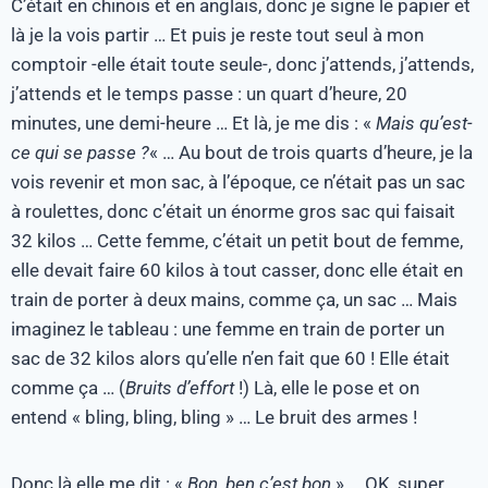
C’était en chinois et en anglais, donc je signe le papier et
là je la vois partir … Et puis je reste tout seul à mon
comptoir -elle était toute seule-, donc j’attends, j’attends,
j’attends et le temps passe : un quart d’heure, 20
minutes, une demi-heure … Et là, je me dis : «
Mais qu’est-
ce qui se passe ?
« … Au bout de trois quarts d’heure, je la
vois revenir et mon sac, à l’époque, ce n’était pas un sac
à roulettes, donc c’était un énorme gros sac qui faisait
32 kilos … Cette femme, c’était un petit bout de femme,
elle devait faire 60 kilos à tout casser, donc elle était en
train de porter à deux mains, comme ça, un sac … Mais
imaginez le tableau : une femme en train de porter un
sac de 32 kilos alors qu’elle n’en fait que 60 ! Elle était
comme ça … (
Bruits d’effort
!) Là, elle le pose et on
entend « bling, bling, bling » … Le bruit des armes !
Donc là elle me dit : «
Bon, ben c’est bon
» … OK, super,