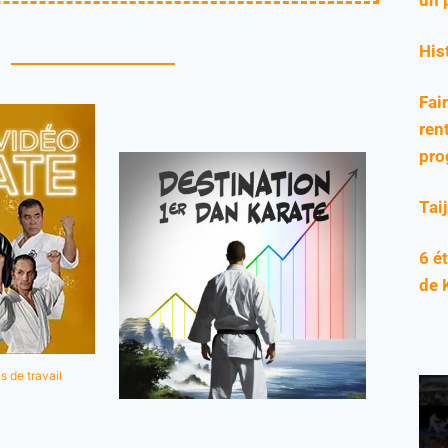
His
Fai
rent
pro
Tai
6 é
de 
s de travail