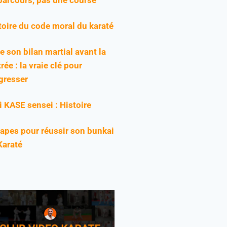
toire du code moral du karaté
re son bilan martial avant la
rée : la vraie clé pour
gresser
ji KASE sensei : Histoire
tapes pour réussir son bunkai
Karaté