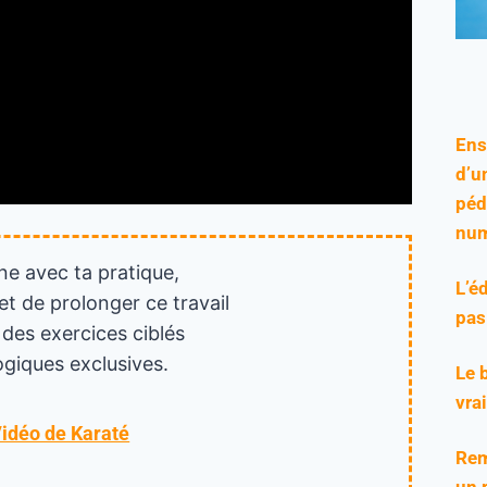
Ens
d’u
péd
num
ne avec ta pratique,
L’é
et de prolonger ce travail
pas
 des exercices ciblés
giques exclusives.
Le 
vra
Vidéo de Karaté
Rem
un 