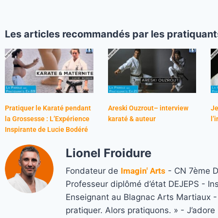
Les articles recommandés par les pratiquant
Pratiquer le Karaté pendant
Areski Ouzrout– interview
J
la Grossesse : L’Expérience
karaté & auteur
l’
Inspirante de Lucie Bodéré
Lionel Froidure
Fondateur de
Imagin' Arts
- CN 7ème Da
Professeur diplômé d’état DEJEPS - In
Enseignant au Blagnac Arts Martiaux - M
pratiquer. Alors pratiquons. » - J’ado