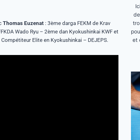
I
de
ec
Thomas Euzenat
: 3ème darga FEKM de Krav
tr
FFKDA Wado Ryu – 2ème dan Kyokushinkai KWF et
pou
 – Compétiteur Elite en Kyokushinkai – DEJEPS.
et 