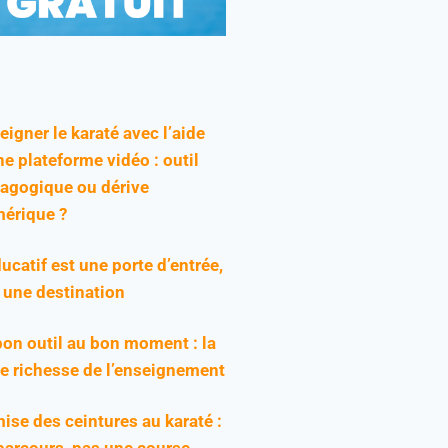
eigner le karaté avec l’aide
ne plateforme vidéo : outil
agogique ou dérive
érique ?
ducatif est une porte d’entrée,
 une destination
bon outil au bon moment : la
ie richesse de l’enseignement
ise des ceintures au karaté :
parcours, pas une course