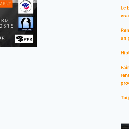
Le 
vra
Rem
un 
His
Fai
rent
pro
Tai