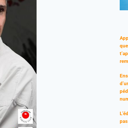
App
que
t’a
rem
Ens
d’u
péd
num
L’é
pas