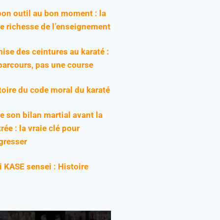
bon outil au bon moment : la
ie richesse de l’enseignement
ise des ceintures au karaté :
parcours, pas une course
toire du code moral du karaté
re son bilan martial avant la
rée : la vraie clé pour
gresser
ji KASE sensei : Histoire