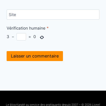
Site
Vérification humaine
*
3
−
=
0
Le blog Karaté au service des pratiquants depuis 2007 – © 2026 Lionel