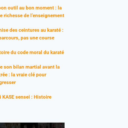
bon outil au bon moment : la
ie richesse de l’enseignement
ise des ceintures au karaté :
parcours, pas une course
toire du code moral du karaté
re son bilan martial avant la
rée : la vraie clé pour
gresser
ji KASE sensei : Histoire