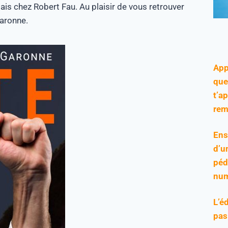
dais chez Robert Fau. Au plaisir de vous retrouver
Garonne.
App
que
t’a
rem
Ens
d’u
péd
num
L’é
pas