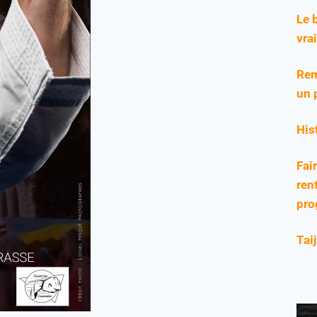
Le 
vra
Rem
un 
His
Fai
rent
pro
Tai