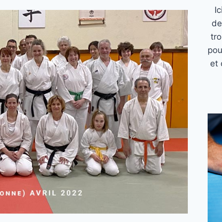
I
de
tr
pou
et 