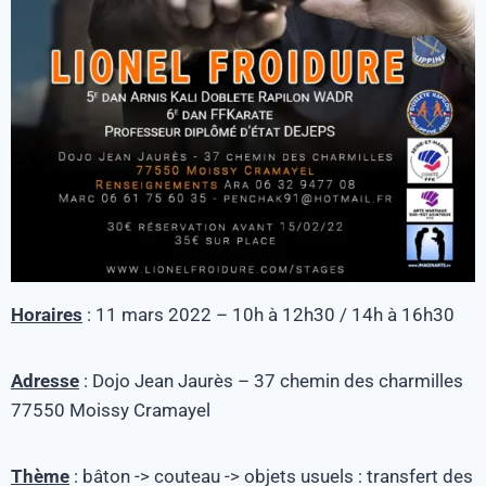
Horaires
: 11 mars 2022 – 10h à 12h30 / 14h à 16h30
Adresse
: Dojo Jean Jaurès – 37 chemin des charmilles
77550 Moissy Cramayel
Thème
: bâton -> couteau -> objets usuels : transfert des