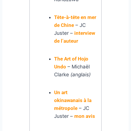
Tête-à-tête en mer
de Chine
– JC
Juster –
interview
de l’auteur
The Art of Hojo
Undo
– Michaël
Clarke
(anglais)
Un art
okinawanais à la
métropole
– JC
Juster –
mon avis