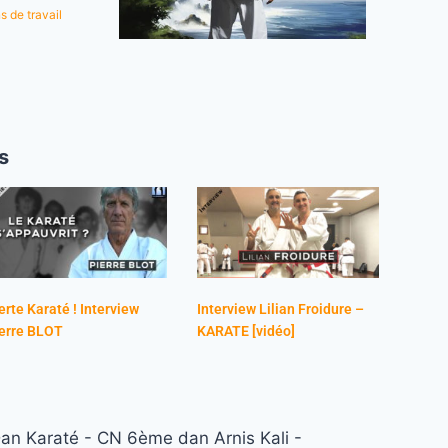
s de travail
s
erte Karaté ! Interview
Interview Lilian Froidure –
erre BLOT
KARATE [vidéo]
n Karaté - CN 6ème dan Arnis Kali -