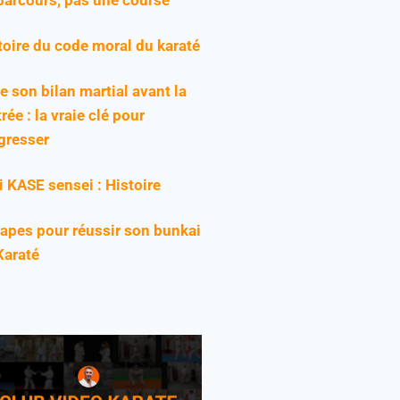
toire du code moral du karaté
re son bilan martial avant la
rée : la vraie clé pour
gresser
ji KASE sensei : Histoire
tapes pour réussir son bunkai
Karaté