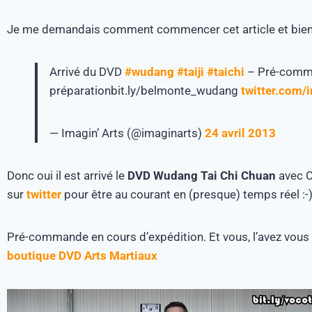
Je me demandais comment commencer cet article et bien j
Arrivé du DVD
#wudang
#taiji
#taichi
– Pré-comma
préparationbit.ly/belmonte_wudang
twitter.com/
— Imagin’ Arts (@imaginarts)
24 avril 2013
Donc oui il est arrivé le
DVD Wudang Tai Chi Chuan
avec C
sur
twitter
pour être au courant en (presque) temps réel :-
Pré-commande en cours d’expédition. Et vous, l’avez vous 
boutique DVD Arts Martiaux