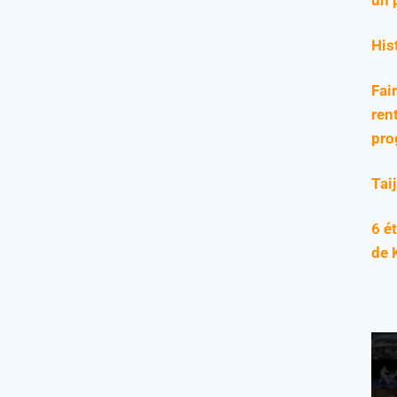
His
Fai
rent
pro
Tai
6 é
de 