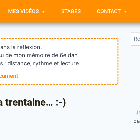
MES VIDÉOS
STAGES
CONTACT
dans la réflexion,
issu de mon mémoire de 6e dan
 : distance, rythme et lecture.
ocument
 trentaine… :-)
J
da