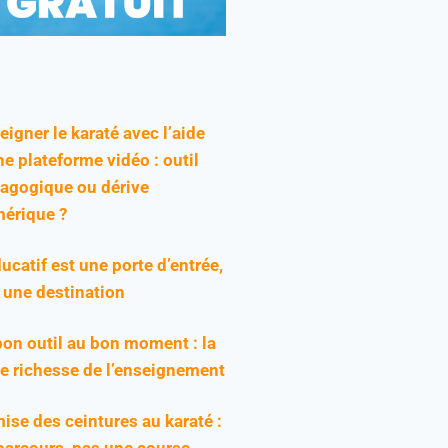
eigner le karaté avec l’aide
ne plateforme vidéo : outil
agogique ou dérive
érique ?
ducatif est une porte d’entrée,
 une destination
bon outil au bon moment : la
ie richesse de l’enseignement
ise des ceintures au karaté :
parcours, pas une course