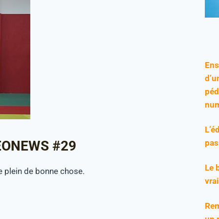
Ens
d’u
péd
num
L’é
DEONEWS #29
pas
Le 
e plein de bonne chose.
vra
Rem
un 