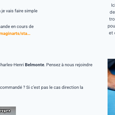
I
e vais faire simple
de
tr
pou
nde en cours de
et 
imaginarts/sta…
harles-Henri
Belmonte
. Pensez à nous rejoindre
)
commandé ? Si c’est pas le cas direction la