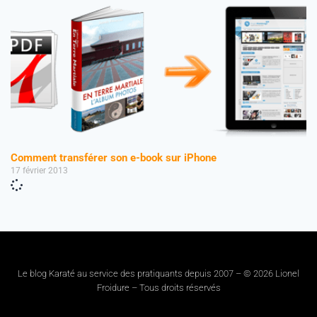
Comment transférer son e-book sur iPhone
17 février 2013
Le blog Karaté au service des pratiquants depuis 2007 – © 2026 Lionel
Froidure – Tous droits réservés