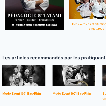
Des exercices et situation
structurées
Les articles recommandés par les pratiquant
Mudo Event [67] Bas-Rhin
Mudo Event [67] Bas-Rhin
St
en