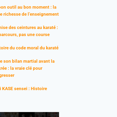
bon outil au bon moment : la
ie richesse de l’enseignement
ise des ceintures au karaté :
parcours, pas une course
toire du code moral du karaté
re son bilan martial avant la
rée : la vraie clé pour
gresser
ji KASE sensei : Histoire