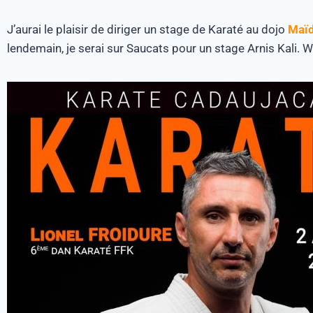
J’aurai le plaisir de diriger un stage de Karaté au dojo
Maï
lendemain, je serai sur Saucats pour un stage Arnis Kali. 