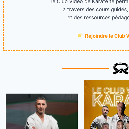
le Club Vidéo de Karaté te perm
à travers des cours guidés,
et des ressources pédago
Rejoindre le Club 