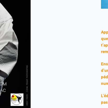
App
que
t’a
rem
Ens
d’u
péd
num
L’é
pas