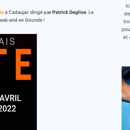
I
do
à Cadaujac dirigé pa
r Patrick Deglise
. Le
de
Week-end en Gironde !
tr
pou
et 