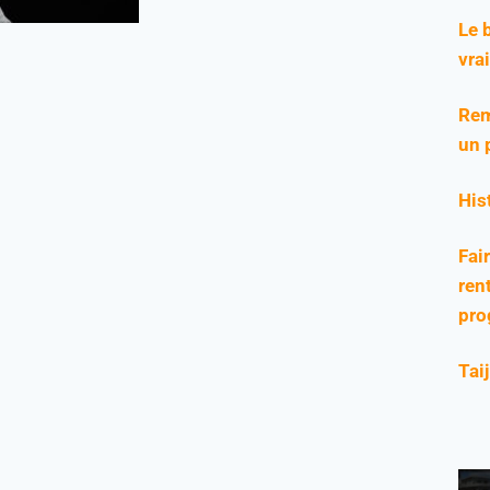
Le 
vra
Rem
un 
His
Fai
rent
pro
Tai