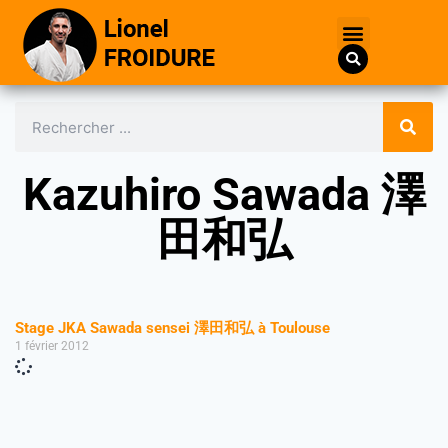
Kazuhiro Sawada 澤
田和弘
Stage JKA Sawada sensei 澤田和弘 à Toulouse
1 février 2012