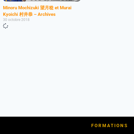
Minoru Mochizuki 望月稔 et Murai
Kyoichi 村井恭 – Archives
30 octobre 2018
FORMATIONS