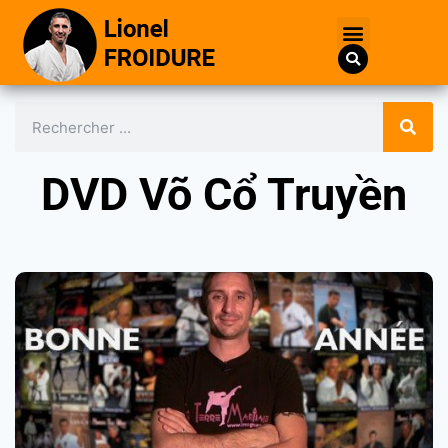
DVD Võ Cổ Truyền