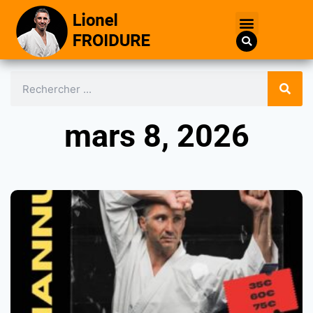
mars 8, 2026