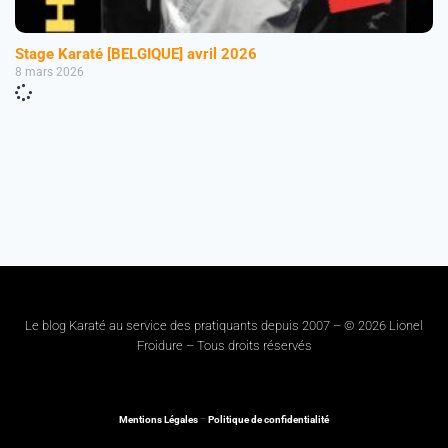
Stage Karaté [BELGIQUE] avril 2026
8 mars 2026
Le blog Karaté au service des pratiquants depuis 2007 – © 2026 Lionel
Froidure – Tous droits réservés
Mentions Légales
–
Politique de confidentialité